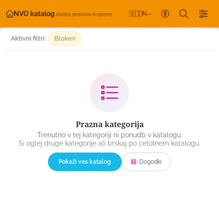
NVO katalog
🇸🇮
SL
storitev, prostorov in opreme
Nastavitve dos
Aktivni filtri:
Bloke
Prazna kategorija
Trenutno v tej kategoriji ni ponudb v katalogu.
Si oglej druge kategorije ali brskaj po celotnem katalogu.
Pokaži ves katalog
Dogodki