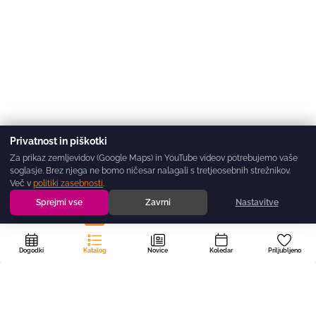
Privatnost in piškotki
Za prikaz zemljevidov (Google Maps) in YouTube videov potrebujemo vaše
soglasje. Brez njega ne bomo ničesar nalagali s tretjeosebnih strežnikov.
Več v
politiki zasebnosti
.
Sprejmi vse
Zavrni
Nastavitve
Dogodki
Katalog
Novice
Koledar
Priljubljeno