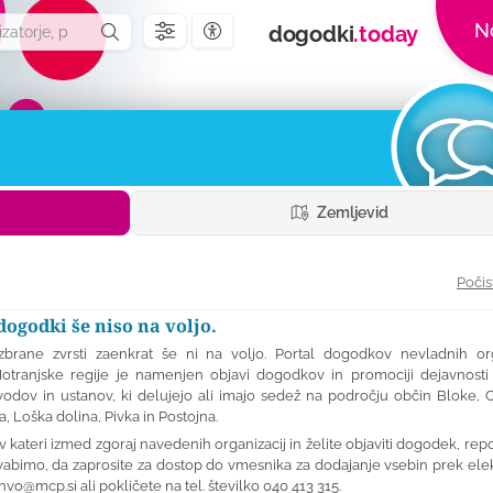
N
dogodki
.today
Nastavitve dostopnosti
Zemljevid
Počis
dogodki še niso na voljo.
brane zvrsti zaenkrat še ni na voljo. Portal dogodkov nevladnih org
otranjske regije je namenjen objavi dogodkov in promociji dejavnosti 
odov in ustanov, ki delujejo ali imajo sedež na področju občin Bloke, C
ica, Loška dolina, Pivka in Postojna.
v kateri izmed zgoraj navedenih organizacij in želite objaviti dogodek, repo
vabimo, da zaprosite za dostop do vmesnika za dodajanje vsebin prek ele
nvo@mcp.si
ali pokličete na tel. številko 040 413 315.