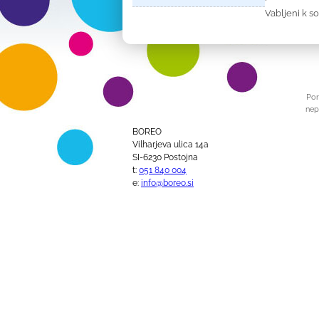
Vabljeni k s
Por
nep
BOREO
Vilharjeva ulica 14a
SI-6230 Postojna
t:
051 840 004
e:
info@boreo.si