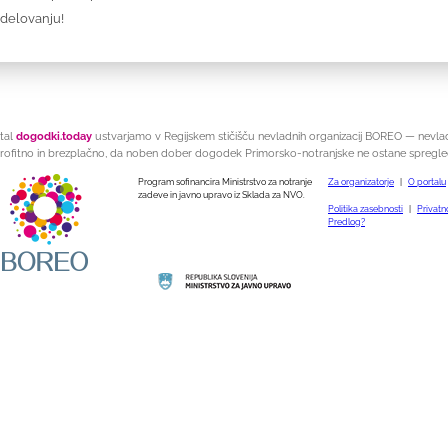
odelovanju!
tal
dogodki.today
ustvarjamo v Regijskem stičišču nevladnih organizacij BOREO — nevla
rofitno in brezplačno, da noben dober dogodek Primorsko-notranjske ne ostane spregle
Program sofinancira Ministrstvo za notranje
Za organizatorje
|
O portalu
zadeve in javno upravo iz Sklada za NVO.
Politika zasebnosti
|
Privatno
Predlog?