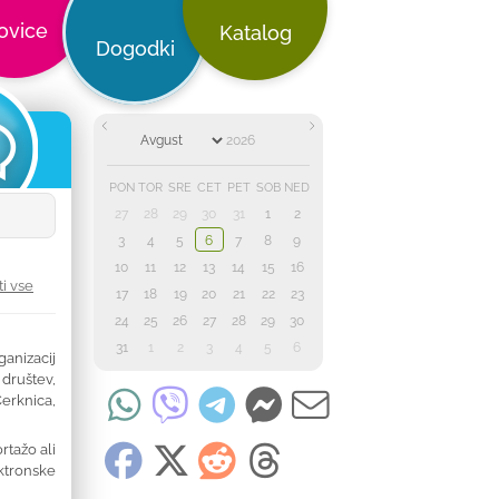
ovice
Katalog
Dogodki
PON
TOR
SRE
ČET
PET
SOB
NED
27
28
29
30
31
1
2
3
4
5
6
7
8
9
10
11
12
13
14
15
16
ti vse
17
18
19
20
21
22
23
24
25
26
27
28
29
30
31
1
2
3
4
5
6
anizacij
društev,
erknica,
rtažo ali
ktronske