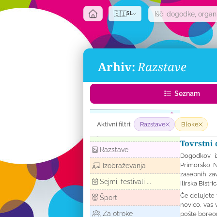
🇸🇮
SL
Arhiv:
Razstave
Seznam
Glasba
Aktivni filtri:
Razstave
Bloke
Predstave
Tovrstni 
Razstave
Dogodkov iz
Primorsko N
Izobraževanja
zasebnih zav
Sejmi, festivali ...
Ilirska Bistr
Če delujete 
Šport
novico, vas 
Za otroke
pošte
boreo